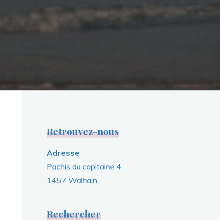
Retrouvez-nous
Adresse
Pachis du capitaine 4
1457 Walhain
Rechercher