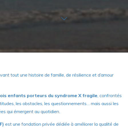
vant tout une histoire de famille, de résilience et d’amour
rois enfants porteurs du syndrome X fragile
, confrontés
ertitudes, les obstacles, les questionnements… mais aussi les
nées qui émergent au quotidien.
F)
est une fondation privée dédiée à améliorer la qualité de