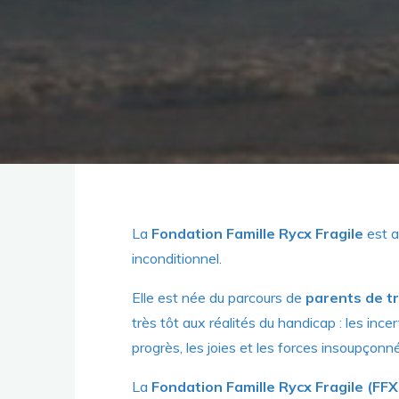
La
Fondation Famille Rycx Fragile
est a
inconditionnel.
Elle est née du parcours de
parents de t
très tôt aux réalités du handicap : les inc
progrès, les joies et les forces insoupçon
La
Fondation Famille Rycx Fragile (FFX