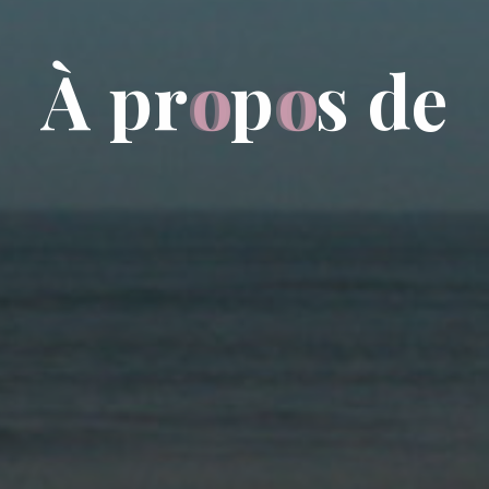
À
p
r
o
p
o
s
d
e