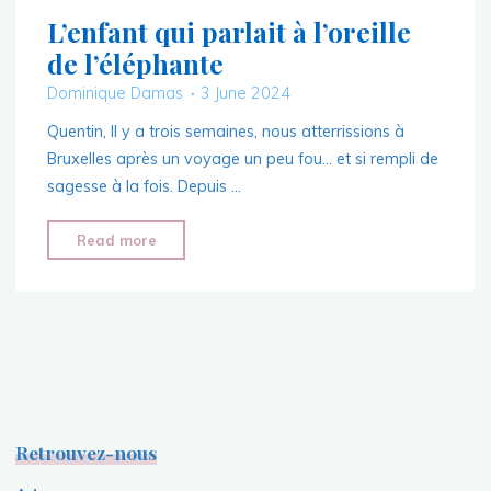
L’enfant qui parlait à l’oreille
de l’éléphante
Dominique Damas
3 June 2024
Quentin, Il y a trois semaines, nous atterrissions à
Bruxelles après un voyage un peu fou… et si rempli de
sagesse à la fois. Depuis …
"L’enfant
Read more
qui
parlait
à
l’oreille
de
l’éléphante"
Retrouvez-nous