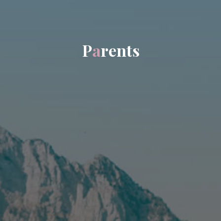
P
a
r
e
n
t
s