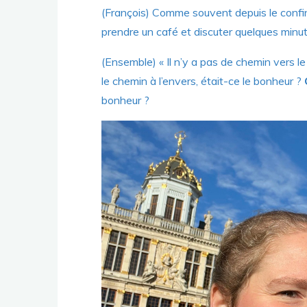
(François) Comme souvent depuis le confi
prendre un café et discuter quelques minut
(Ensemble) « Il n’y a pas de chemin vers le
le chemin à l’envers, était-ce le bonheur ?
bonheur ?