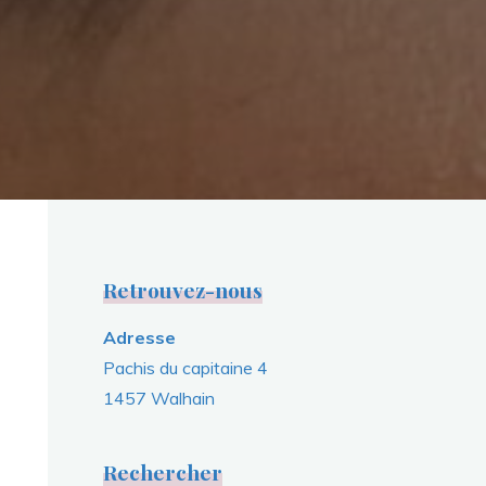
Retrouvez-nous
Adresse
Pachis du capitaine 4
1457 Walhain
Rechercher