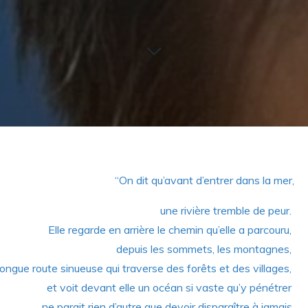
“On dit qu’avant d’entrer dans la mer,
une rivière tremble de peur.
Elle regarde en arrière le chemin qu’elle a parcouru,
depuis les sommets, les montagnes,
 longue route sinueuse qui traverse des forêts et des villages,
et voit devant elle un océan si vaste qu’y pénétrer
ne parait rien d’autre que devoir disparaître à jamais.