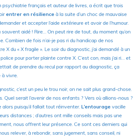
 psychiatrie français et auteur de livres, a écrit que trois
oir
entrer en résilience
à la suite d’un choc de mauvaise
 demander et accepter l’aide extérieure et avoir de l’humour.
a souvent aidé ! Rire… On peut rire de tout, du moment qu’on
ne. Combien de fois n’ai-je pas ri du handicap de nos
 X du « X fragile ». Le soir du diagnostic, j’ai demandé à un
 police pour porter plainte contre X. C’est con, mais j’ai ri… et
ttait de prendre du recul par rapport au diagnostic, ça
 à vivre.
ostic, c’est un peu le trou noir, on ne sait plus grand-chose.
 Quel serait l’avenir de nos enfants ? Vers où allions-nous ?
lors puisqu’il fallait tout réinventer.
L’entourage
vacille
leurs distances ; d’autres ont mille conseils mais pas une
ement, nous offrent leur présence. Ce sont ces derniers qui
us relever, à rebondir, sans jugement, sans conseil, ni