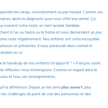
t rejoindre les rangs, consciemment ou par hasard. Comme ces
ines après le diagnostic pour nous offrir leur amitié. Ça
i croisent notre route, en tant qu’aide familiale,
hent à l’un ou l’autre ou la fratrie et nous demandent un jour,
notre route régulièrement. Nos enfants ont cette incroyable
eureuses et présentes. Il nous paraissait alors normal et
amitiés en or.
ue le handicap de nos enfants t’a apporté ? » François sourit.
 de réflexion, nous échangeons. Comme un regard dans le
couru et tous ses enseignements.
toyé la différence. Depuis, je me sens
plus ouvert
, plus
 les challenges du point de vue des personnes et des