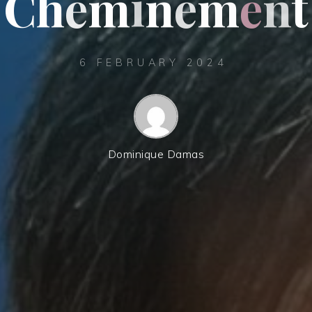
C
h
e
m
i
n
e
m
e
n
t
6 FEBRUARY 2024
Dominique Damas