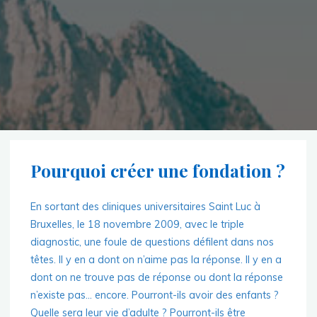
Pourquoi créer une fondation ?
En sortant des cliniques universitaires Saint Luc à
Bruxelles, le 18 novembre 2009, avec le triple
diagnostic, une foule de questions défilent dans nos
têtes. Il y en a dont on n’aime pas la réponse. Il y en a
dont on ne trouve pas de réponse ou dont la réponse
n’existe pas… encore. Pourront-ils avoir des enfants ?
Quelle sera leur vie d’adulte ? Pourront-ils être