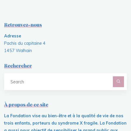
Retrouvez-nous
Adresse
Pachis du capitaine 4
1457 Walhain
Rechercher
S
fo
À propos de ce site
La Fondation vise au bien-être et à la qualité de vie de nos
trois enfants, porteurs du syndrome X fragile. La Fondation
a aussi pour objectif de sensibiliser le grand public aux